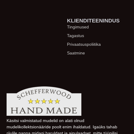
KLIENDITEENINDUS
Tingimused
Tagastus
Privaatsuspoliitika
Saatmine
Käsitsi valmistatud mudelid on alati olnud
mudelikollektsionääride poolt enim ihaldatud. Igaüks tahab
riiulile panna midagi haruldast ja ainulaadset, mitte tüüpilisi