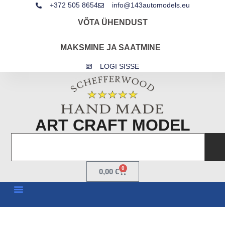
+372 505 8654
info@143automodels.eu
VÕTA ÜHENDUST
MAKSMINE JA SAATMINE
LOGI SISSE
ART CRAFT MODEL
0
0,00
€