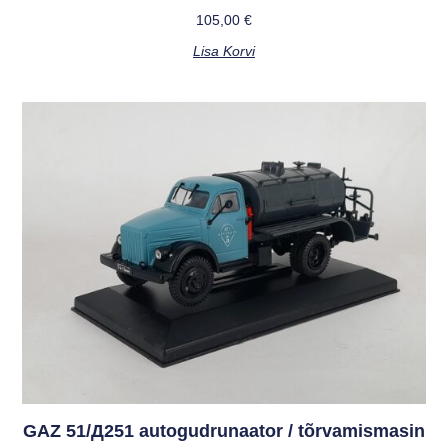
105,00
€
Lisa Korvi
GAZ 51/Д251 autogudrunaator / tõrvamismasin