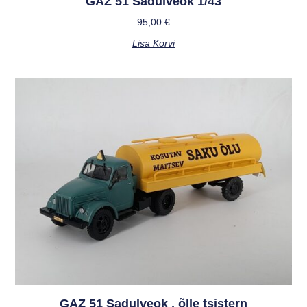
GAZ 51 Sadulveok 1/43
95,00
€
Lisa Korvi
GAZ 51 Sadulveok , õlle tsistern