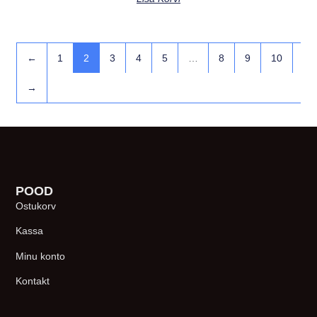
←
1
2
3
4
5
…
8
9
10
→
POOD
Ostukorv
Kassa
Minu konto
Kontakt