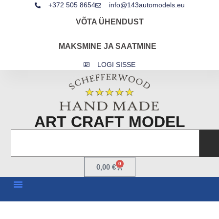
+372 505 8654
info@143automodels.eu
VÕTA ÜHENDUST
MAKSMINE JA SAATMINE
LOGI SISSE
ART CRAFT MODEL
0
0,00
€