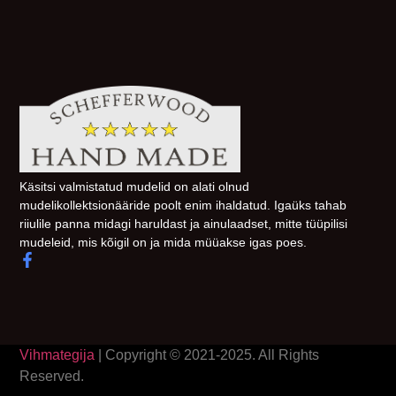
Käsitsi valmistatud mudelid on alati olnud
mudelikollektsionääride poolt enim ihaldatud. Igaüks tahab
riiulile panna midagi haruldast ja ainulaadset, mitte tüüpilisi
mudeleid, mis kõigil on ja mida müüakse igas poes.
Vihmategija
| Copyright © 2021-2025. All Rights
Reserved.