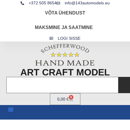
+372 505 8654
info@143automodels.eu
VÕTA ÜHENDUST
MAKSMINE JA SAATMINE
LOGI SISSE
ART CRAFT MODEL
0
0,00
€