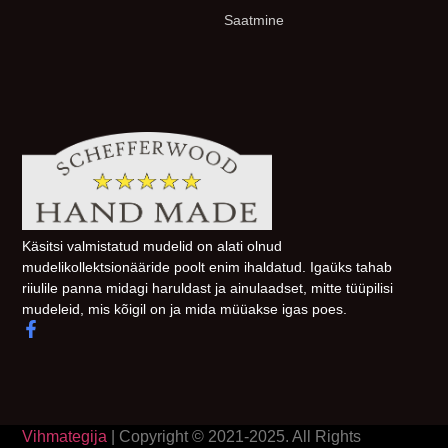
Saatmine
Käsitsi valmistatud mudelid on alati olnud
mudelikollektsionääride poolt enim ihaldatud. Igaüks tahab
riiulile panna midagi haruldast ja ainulaadset, mitte tüüpilisi
mudeleid, mis kõigil on ja mida müüakse igas poes.
Vihmategija
| Copyright © 2021-2025. All Rights