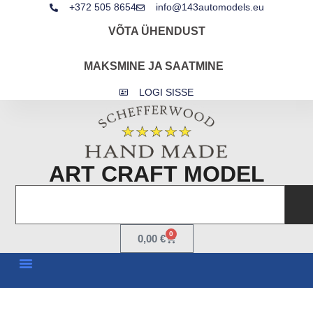
+372 505 8654
info@143automodels.eu
VÕTA ÜHENDUST
MAKSMINE JA SAATMINE
LOGI SISSE
ART CRAFT MODEL
0
0,00
€