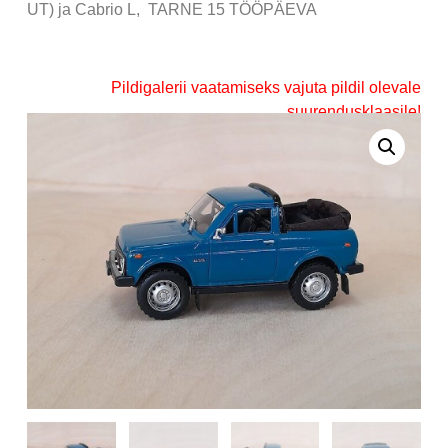
UT) ja Cabrio L, TARNE 15 TÖÖPÄEVA
Pildigalerii vaatamiseks vajuta pildil olevale
suurendusklaasile!