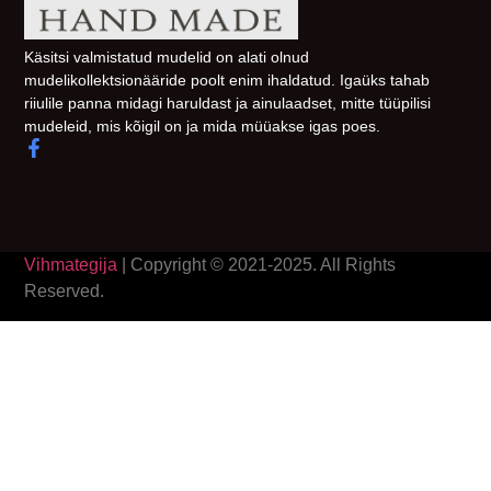
Käsitsi valmistatud mudelid on alati olnud
mudelikollektsionääride poolt enim ihaldatud. Igaüks tahab
riiulile panna midagi haruldast ja ainulaadset, mitte tüüpilisi
mudeleid, mis kõigil on ja mida müüakse igas poes.
Vihmategija
| Copyright © 2021-2025. All Rights
Reserved.