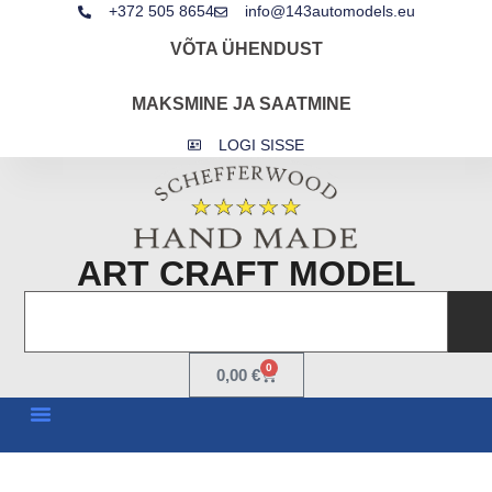
+372 505 8654
info@143automodels.eu
VÕTA ÜHENDUST
MAKSMINE JA SAATMINE
LOGI SISSE
ART CRAFT MODEL
0
0,00
€